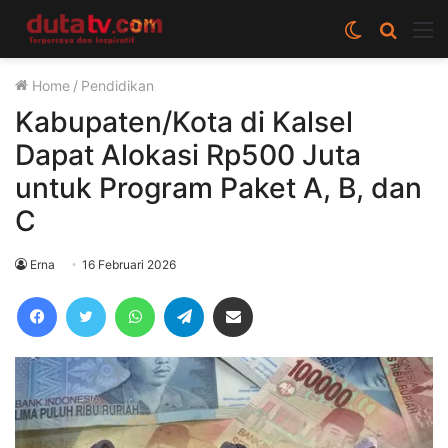
Switch
Cari
M
skin
berita
Home
/
Pendidikan
disini
Kabupaten/Kota di Kalsel
Dapat Alokasi Rp500 Juta
untuk Program Paket A, B, dan
C
Erna
16 Februari 2026
Facebook
Twitter
WhatsApp
Telegram
Share via Email