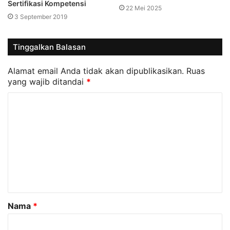
Sertifikasi Kompetensi
22 Mei 2025
3 September 2019
Tinggalkan Balasan
Alamat email Anda tidak akan dipublikasikan.
Ruas
yang wajib ditandai
*
K
o
m
e
n
t
a
Nama
*
r
*