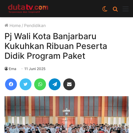
Switch
Cari
M
skin
berita
Home
/
Pendidikan
disini
Pj Wali Kota Banjarbaru
Kukuhkan Ribuan Peserta
Didik Program Paket
Erna
11 Juni 2025
Facebook
Twitter
WhatsApp
Telegram
Share via Email