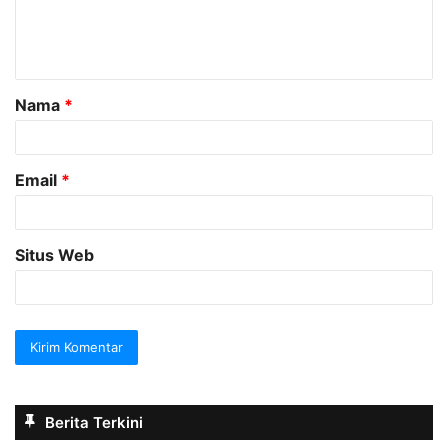
n
t
a
Nama
*
r
*
Email
*
Situs Web
Berita Terkini