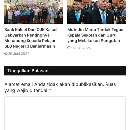
Bank Kalsel Dan OJK Kalsel
Muhidin Minta Tindak Tegas
Gebyarkan Pentingnya
Kepala Sekolah dan Guru
Menabung Kepada Pelajar
yang Melakukan Pungutan
SLB Negeri 3 Banjarmasin
16 Juli 2025
29 Juni 2024
Tinggalkan Balasan
Alamat email Anda tidak akan dipublikasikan.
Ruas
yang wajib ditandai
*
K
o
m
e