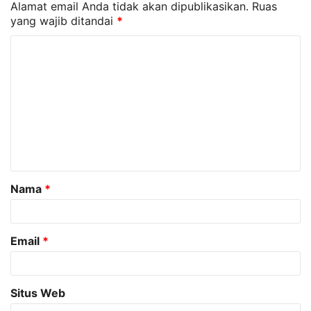
Alamat email Anda tidak akan dipublikasikan.
Ruas
yang wajib ditandai
*
K
o
m
e
n
t
a
Nama
*
r
*
Email
*
Situs Web