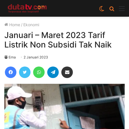
Switch
Cari
M
skin
berita
Home
/
Ekonomi
disini
Januari – Maret 2023 Tarif
Listrik Non Subsidi Tak Naik
Erna
2 Januari 2023
Facebook
Twitter
WhatsApp
Telegram
Share via Email