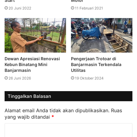
Start”
Molor
20 Juni 2022
11 Februari 2021
Dewan Apresiasi Renovasi
Pengerjaan Trotoar di
Kebun Binatang Mini
Banjarmasin Terkendala
Banjarmasin
Utilitas
26 Juni 2026
19 Oktober 2024
Tinggalkan Balasan
Alamat email Anda tidak akan dipublikasikan.
Ruas
yang wajib ditandai
*
K