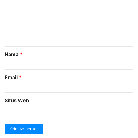
o
m
e
n
t
a
Nama
*
r
*
Email
*
Situs Web