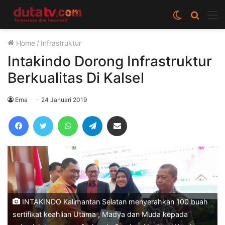
Switch
Cari
M
skin
berita
Home
/
Infrastruktur
disini
Intakindo Dorong Infrastruktur
Berkualitas Di Kalsel
Erna
24 Januari 2019
Facebook
Twitter
WhatsApp
Telegram
Share via Email
INTAKINDO Kalimantan Selatan menyerahkan 100 buah
sertifikat keahlian Utama , Madya dan Muda kepada