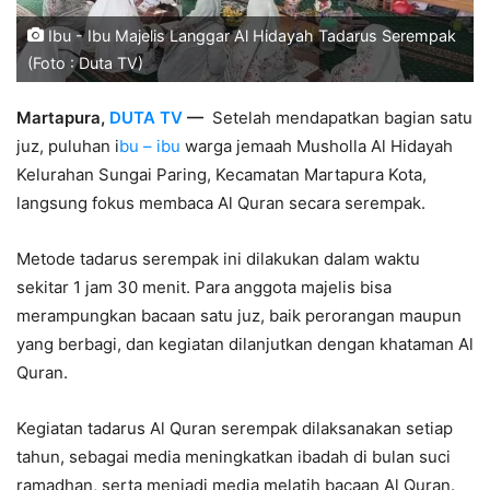
Ibu - Ibu Majelis Langgar Al Hidayah Tadarus Serempak
(Foto : Duta TV)
Martapura,
DUTA TV
—
Setelah mendapatkan bagian satu
juz, puluhan i
bu – ibu
warga jemaah Musholla Al Hidayah
Kelurahan Sungai Paring, Kecamatan Martapura Kota,
langsung fokus membaca Al Quran secara serempak.
Metode tadarus serempak ini dilakukan dalam waktu
sekitar 1 jam 30 menit. Para anggota majelis bisa
merampungkan bacaan satu juz, baik perorangan maupun
yang berbagi, dan kegiatan dilanjutkan dengan khataman Al
Quran.
Kegiatan tadarus Al Quran serempak dilaksanakan setiap
tahun, sebagai media meningkatkan ibadah di bulan suci
ramadhan, serta menjadi media melatih bacaan Al Quran.