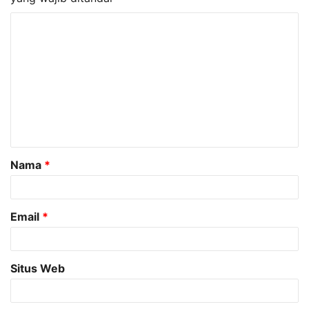
K
o
m
e
n
t
a
Nama
*
r
*
Email
*
Situs Web