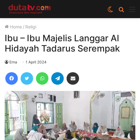
Switch
Cari
M
skin
berita
Home
/
Religi
disini
Ibu – Ibu Majelis Langgar Al
Hidayah Tadarus Serempak
Erna
1 April 2024
Facebook
Twitter
WhatsApp
Telegram
Share via Email