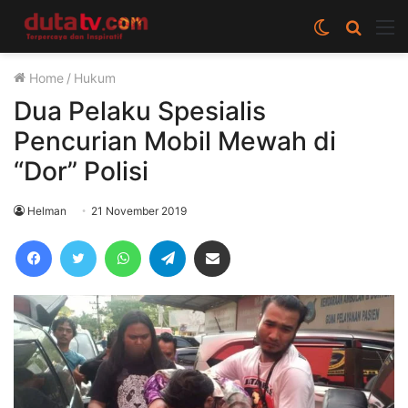
Switch
Cari
M
skin
berita
Home
/
Hukum
disini
Dua Pelaku Spesialis
Pencurian Mobil Mewah di
“Dor” Polisi
Helman
21 November 2019
Facebook
Twitter
WhatsApp
Telegram
Share via Email