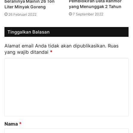
Pemblokiran Data Ranmor
beraninya Mainin 26 Ton
yang Menunggak 2 Tahun
Liter Minyak Goreng
7 September 2022
26 Februari 2022
Tinggalkan Balasan
Alamat email Anda tidak akan dipublikasikan.
Ruas
yang wajib ditandai
*
K
o
m
e
n
t
a
Nama
*
r