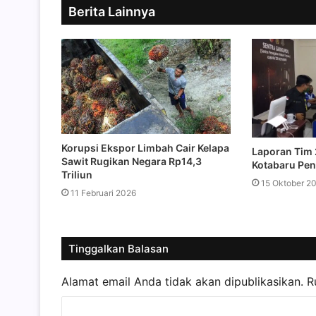
Berita Lainnya
Korupsi Ekspor Limbah Cair Kelapa
Laporan Tim
Sawit Rugikan Negara Rp14,3
Kotabaru Pen
Triliun
15 Oktober 2
11 Februari 2026
Tinggalkan Balasan
Alamat email Anda tidak akan dipublikasikan.
R
K