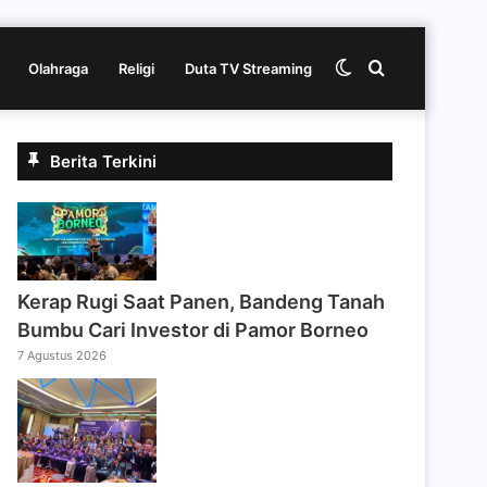
Switch
Cari
Olahraga
Religi
Duta TV Streaming
skin
berita
Berita Terkini
disini
Kerap Rugi Saat Panen, Bandeng Tanah
Bumbu Cari Investor di Pamor Borneo
7 Agustus 2026