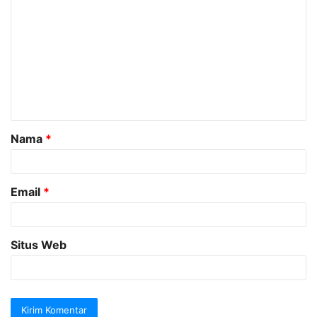
o
m
e
n
t
a
Nama
*
r
*
Email
*
Situs Web