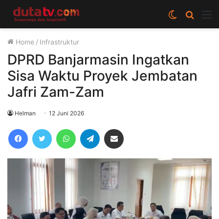
Switch
Cari
M
skin
berita
Home
/
Infrastruktur
disini
DPRD Banjarmasin Ingatkan
Sisa Waktu Proyek Jembatan
Jafri Zam-Zam
Helman
12 Juni 2026
Facebook
Twitter
WhatsApp
Telegram
Share via Email