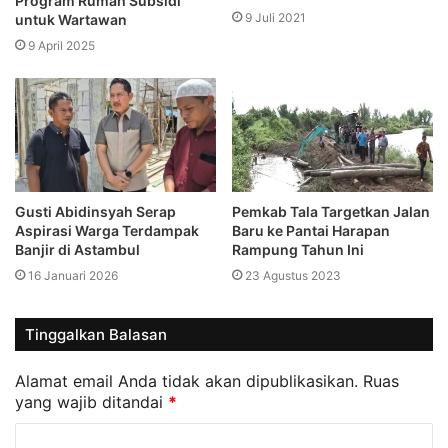
Program Rumah Subsidi
9 Juli 2021
untuk Wartawan
9 April 2025
Gusti Abidinsyah Serap
Pemkab Tala Targetkan Jalan
Aspirasi Warga Terdampak
Baru ke Pantai Harapan
Banjir di Astambul
Rampung Tahun Ini
16 Januari 2026
23 Agustus 2023
Tinggalkan Balasan
Alamat email Anda tidak akan dipublikasikan.
Ruas
yang wajib ditandai
*
K