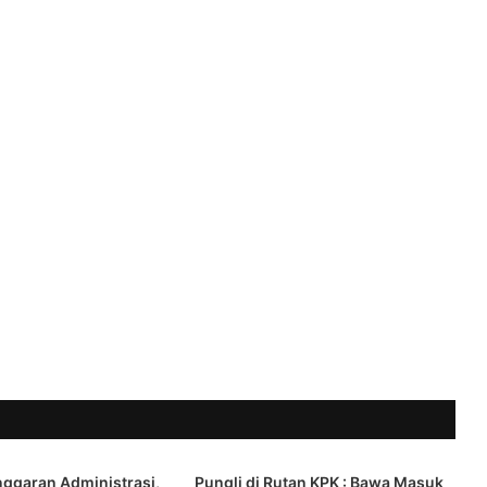
ggaran Administrasi,
Pungli di Rutan KPK : Bawa Masuk