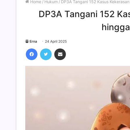
Home
/
Hukum
/
DP3A Tangani 152 Kasus Kekerasan
DP3A Tangani 152 Ka
hingga
Erna
24 April 2025
Facebook
Twitter
Share via Email