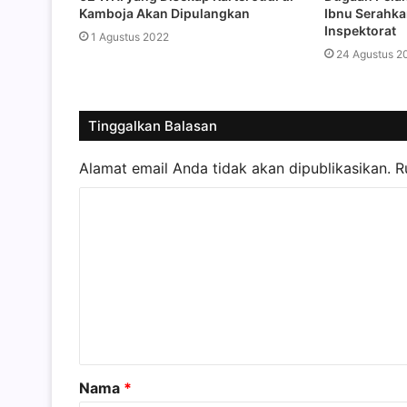
Kamboja Akan Dipulangkan
Ibnu Serahka
Inspektorat
1 Agustus 2022
24 Agustus 2
Tinggalkan Balasan
Alamat email Anda tidak akan dipublikasikan.
R
K
o
m
e
n
t
a
Nama
*
r