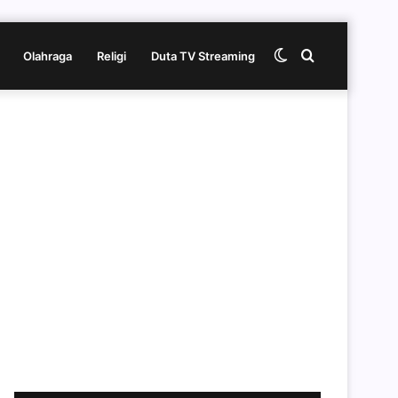
Switch
Cari
Olahraga
Religi
Duta TV Streaming
skin
berita
disini