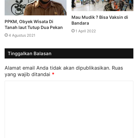
Mau Mudik ? Bisa Vaksin di
PPKM, Obyek Wisata Di
Bandara
Tanah laut Tutup Dua Pekan
1 April 2022
4 Agustus 2021
Tinggalkan Balasan
Alamat email Anda tidak akan dipublikasikan.
Ruas
yang wajib ditandai
*
K
o
m
e
n
t