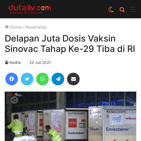
Switch
Cari
M
skin
berita
Home
/
Kesehatan
disini
Delapan Juta Dosis Vaksin
Sinovac Tahap Ke-29 Tiba di RI
Redha
23 Juli 2021
Facebook
Twitter
WhatsApp
Telegram
Share via Email