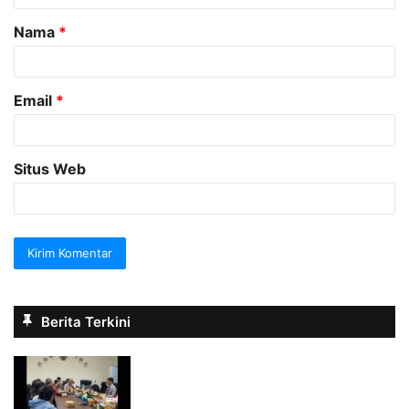
a
Nama
*
r
*
Email
*
Situs Web
Berita Terkini