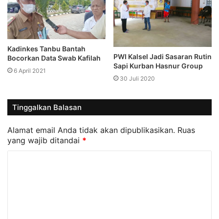
Kadinkes Tanbu Bantah
PWI Kalsel Jadi Sasaran Rutin
Bocorkan Data Swab Kafilah
Sapi Kurban Hasnur Group
6 April 2021
30 Juli 2020
Tinggalkan Balasan
Alamat email Anda tidak akan dipublikasikan.
Ruas
yang wajib ditandai
*
K
o
m
e
n