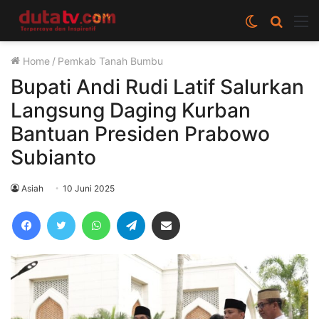
Switch
Cari
M
skin
berita
Home
/
Pemkab Tanah Bumbu
disini
Bupati Andi Rudi Latif Salurkan
Langsung Daging Kurban
Bantuan Presiden Prabowo
Subianto
Asiah
10 Juni 2025
Facebook
Twitter
WhatsApp
Telegram
Share via Email