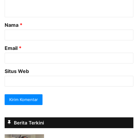
t
a
Nama
*
r
*
Email
*
Situs Web
Berita Terkini