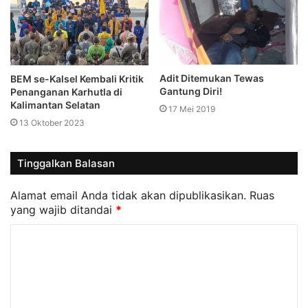
Adit Ditemukan Tewas
BEM se-Kalsel Kembali Kritik
Gantung Diri!
Penanganan Karhutla di
Kalimantan Selatan
17 Mei 2019
13 Oktober 2023
Tinggalkan Balasan
Alamat email Anda tidak akan dipublikasikan.
Ruas
yang wajib ditandai
*
K
o
m
e