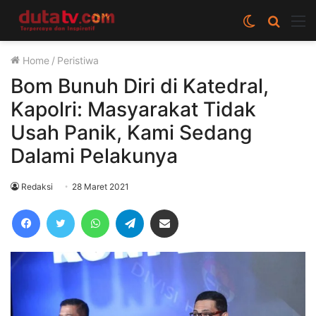
Switch
Cari
M
skin
berita
Home
/
Peristiwa
disini
Bom Bunuh Diri di Katedral,
Kapolri: Masyarakat Tidak
Usah Panik, Kami Sedang
Dalami Pelakunya
Redaksi
28 Maret 2021
Facebook
Twitter
WhatsApp
Telegram
Share via Email