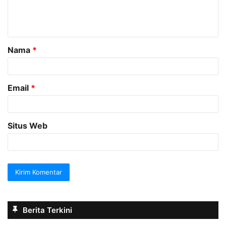
n
t
a
Nama
*
r
*
Email
*
Situs Web
Berita Terkini