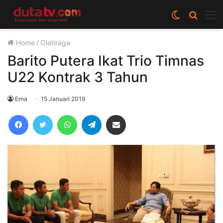
Switch
Cari
M
skin
berita
Home
/
Olahraga
disini
Barito Putera Ikat Trio Timnas
U22 Kontrak 3 Tahun
Erna
15 Januari 2019
Facebook
Twitter
WhatsApp
Telegram
Share via Email