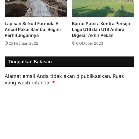
Lapisan Sirkuit Formula E
Barito Putera Kontra Persija
Ancol Pakai Bambu, Begini
Laga U16 dan U18 Antara
Perhitungannya
Digelar Akhir Pekan
25 Februari 2022
6 Oktober 2023
Tinggalkan Balasan
Alamat email Anda tidak akan dipublikasikan.
Ruas
yang wajib ditandai
*
K
o
m
e
n