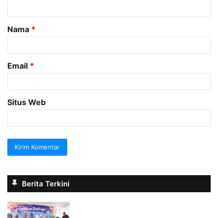
t
a
Nama
*
r
*
Email
*
Situs Web
Berita Terkini