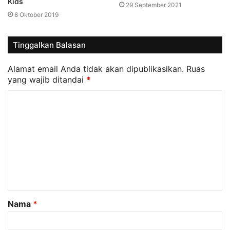
Kids
29 September 2021
8 Oktober 2019
Tinggalkan Balasan
Alamat email Anda tidak akan dipublikasikan.
Ruas
yang wajib ditandai
*
K
o
m
e
n
t
a
Nama
*
r
*