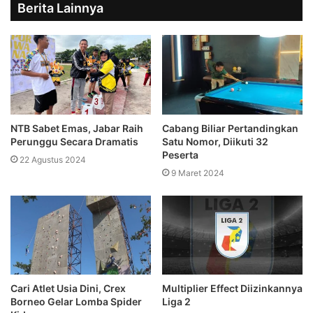
Berita Lainnya
NTB Sabet Emas, Jabar Raih
Cabang Biliar Pertandingkan
Perunggu Secara Dramatis
Satu Nomor, Diikuti 32
Peserta
22 Agustus 2024
9 Maret 2024
Cari Atlet Usia Dini, Crex
Multiplier Effect Diizinkannya
Borneo Gelar Lomba Spider
Liga 2