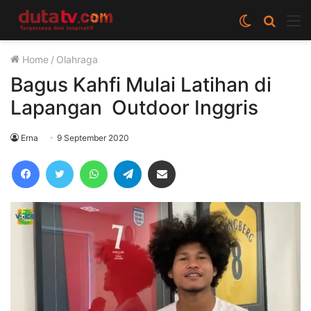
Switch
Cari
M
skin
berita
Home
/
Olahraga
disini
Bagus Kahfi Mulai Latihan di
Lapangan Outdoor Inggris
Erna
9 September 2020
Facebook
Twitter
WhatsApp
Telegram
Share via Email