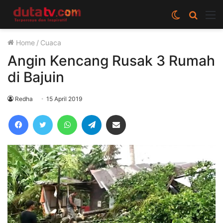
Switch
Cari
M
skin
berita
Home
/
Cuaca
disini
Angin Kencang Rusak 3 Rumah
di Bajuin
Redha
15 April 2019
Facebook
Twitter
WhatsApp
Telegram
Share via Email