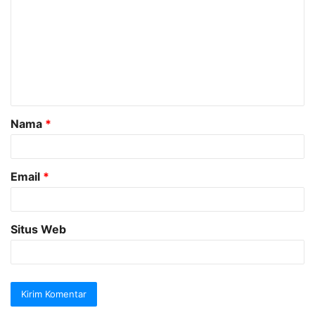
o
m
e
n
t
a
Nama
*
r
*
Email
*
Situs Web