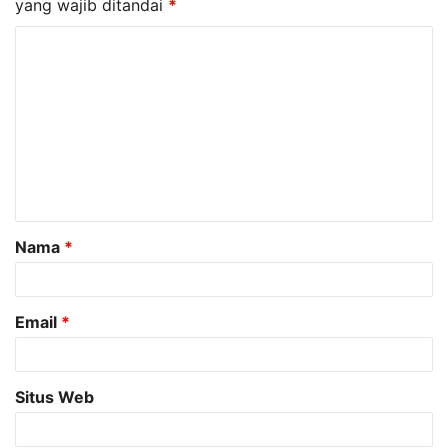
yang wajib ditandai
*
K
o
m
e
n
t
a
Nama
*
r
*
Email
*
Situs Web