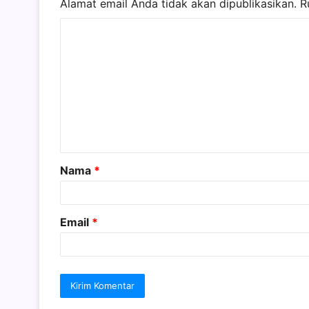
Alamat email Anda tidak akan dipublikasikan.
R
K
o
m
e
n
t
a
Nama
*
r
*
Email
*