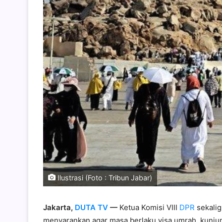
Ilustrasi (Foto : Tribun Jabar)
Jakarta,
DUTA TV
—
Ketua Komisi VIII
DPR
sekalig
menyarankan agar masa berlaku visa umrah, kunjunga