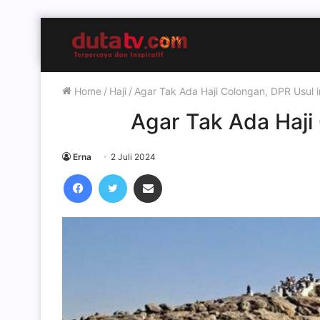
Home
/
Haji
/
Agar Tak Ada Haji Colongan, DPR Usul i
Agar Tak Ada Haji 
Erna
2 Juli 2024
Facebook
Twitter
Share via Email