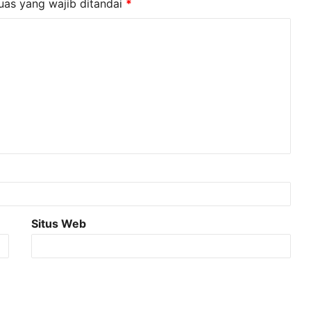
uas yang wajib ditandai
*
Situs Web