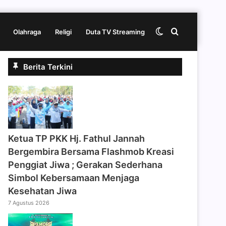
Switch
Cari
Olahraga
Religi
Duta TV Streaming
Berita Terkini
skin
berita
disini
‎Ketua TP PKK Hj. Fathul Jannah
Bergembira Bersama Flashmob Kreasi
Penggiat Jiwa ; Gerakan Sederhana
Simbol Kebersamaan Menjaga
Kesehatan Jiwa
7 Agustus 2026