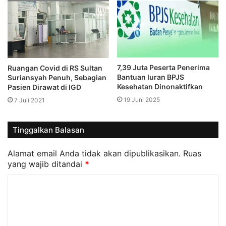
7,39 Juta Peserta Penerima
Ruangan Covid di RS Sultan
Bantuan Iuran BPJS
Suriansyah Penuh, Sebagian
Kesehatan Dinonaktifkan
Pasien Dirawat di IGD
19 Juni 2025
7 Juli 2021
Tinggalkan Balasan
Alamat email Anda tidak akan dipublikasikan.
Ruas
yang wajib ditandai
*
K
o
m