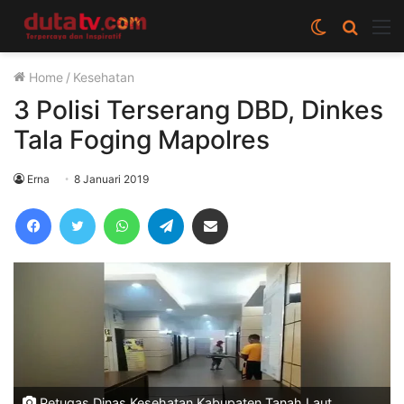
Switch
Cari
M
skin
berita
Home
/
Kesehatan
disini
3 Polisi Terserang DBD, Dinkes
Tala Foging Mapolres
Erna
8 Januari 2019
Facebook
Twitter
WhatsApp
Telegram
Share via Email
Petugas Dinas Kesehatan Kabupaten Tanah Laut