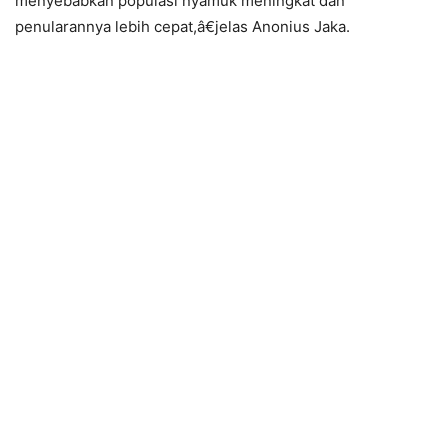
menyebabkan populasi nyamuk meningkat dan
penularannya lebih cepat,â€jelas Anonius Jaka.