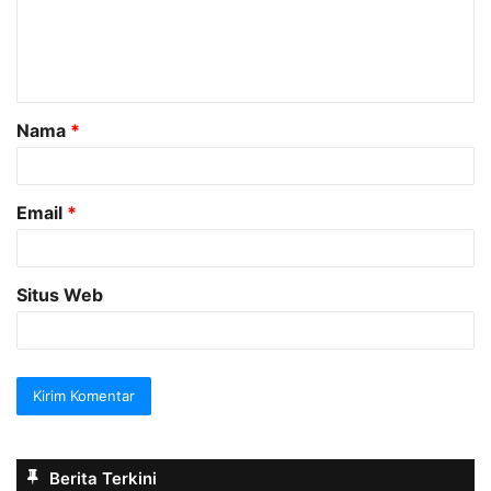
e
n
t
a
Nama
*
r
*
Email
*
Situs Web
Berita Terkini