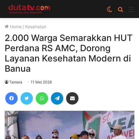
Switch
Cari
M
skin
berita
Home
/
Kesehatan
disini
2.000 Warga Semarakkan HUT
Perdana RS AMC, Dorong
Layanan Kesehatan Modern di
Banua
Tamara
11 Mei 2026
Facebook
Twitter
WhatsApp
Telegram
Share via Email