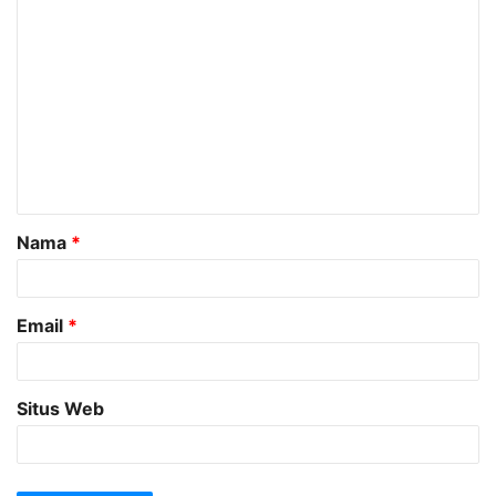
K
o
m
e
n
t
a
Nama
*
r
*
Email
*
Situs Web