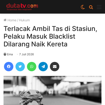
Switch
Cari
M
skin
berita
Home
/
Hukum
disini
Terlacak Ambil Tas di Stasiun,
Pelaku Masuk Blacklist
Dilarang Naik Kereta
Erna
7 Juli 2026
Facebook
Twitter
WhatsApp
Telegram
Share via Email