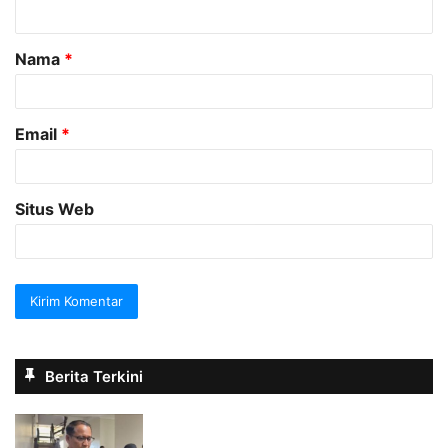
t
a
Nama
*
r
*
Email
*
Situs Web
Berita Terkini