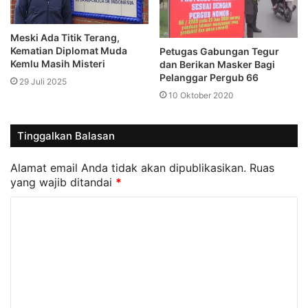
Meski Ada Titik Terang,
Kematian Diplomat Muda
Petugas Gabungan Tegur
Kemlu Masih Misteri
dan Berikan Masker Bagi
Pelanggar Pergub 66
29 Juli 2025
10 Oktober 2020
Tinggalkan Balasan
Alamat email Anda tidak akan dipublikasikan.
Ruas
yang wajib ditandai
*
K
o
m
e
n