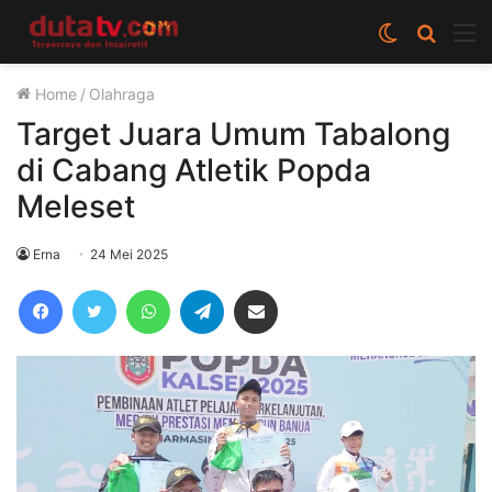
Switch
Cari
M
skin
berita
Home
/
Olahraga
disini
Target Juara Umum Tabalong
di Cabang Atletik Popda
Meleset
Erna
24 Mei 2025
Facebook
Twitter
WhatsApp
Telegram
Share via Email