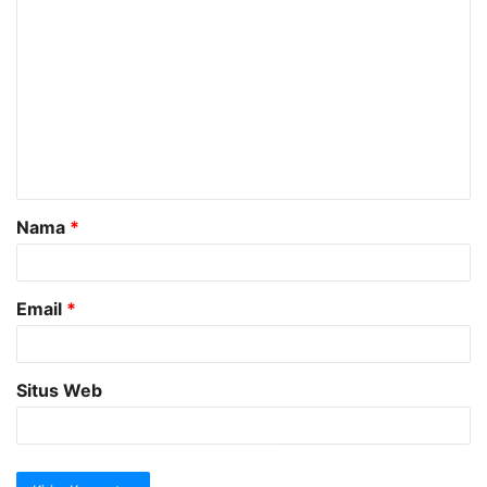
K
o
m
e
n
t
a
Nama
*
r
*
Email
*
Situs Web