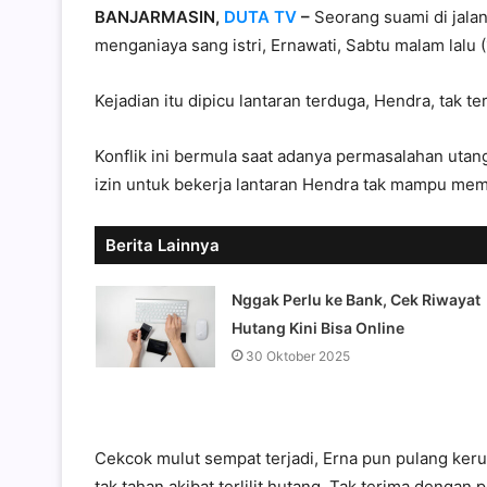
BANJARMASIN,
DUTA TV
–
Seorang suami di jala
menganiaya sang istri, Ernawati, Sabtu malam lalu 
Kejadian itu dipicu lantaran terduga, Hendra, tak t
Konflik ini bermula saat adanya permasalahan utan
izin untuk bekerja lantaran Hendra tak mampu memb
Berita Lainnya
Nggak Perlu ke Bank, Cek Riwayat
Hutang Kini Bisa Online
30 Oktober 2025
Cekcok mulut sempat terjadi, Erna pun pulang ker
tak tahan akibat terlilit hutang. Tak terima dengan