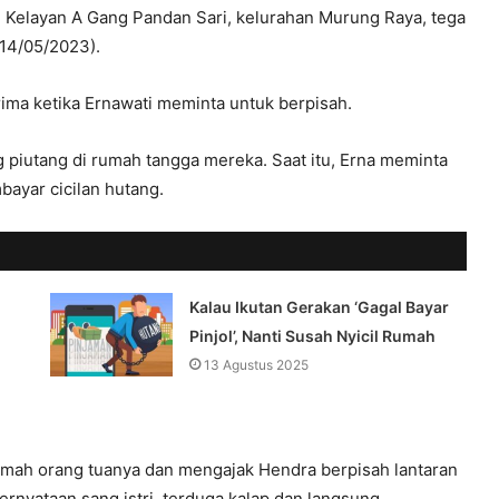
n Kelayan A Gang Pandan Sari, kelurahan Murung Raya, tega
(14/05/2023).
erima ketika Ernawati meminta untuk berpisah.
g piutang di rumah tangga mereka. Saat itu, Erna meminta
ayar cicilan hutang.
Kalau Ikutan Gerakan ‘Gagal Bayar
Pinjol’, Nanti Susah Nyicil Rumah
13 Agustus 2025
umah orang tuanya dan mengajak Hendra berpisah lantaran
 pernyataan sang istri, terduga kalap dan langsung