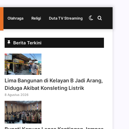
Switch
Cari
Olahraga
Religi
Duta TV Streaming
skin
berita
Berita Terkini
disini
Lima Bangunan di Kelayan B Jadi Arang,
Diduga Akibat Konsleting Listrik
8 Agustus 2026