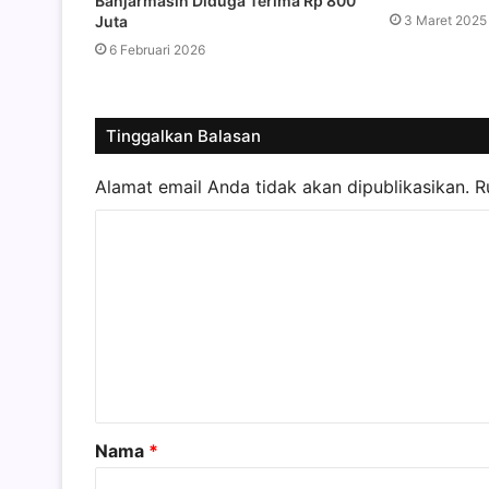
Banjarmasin Diduga Terima Rp 800
3 Maret 2025
Juta
6 Februari 2026
Tinggalkan Balasan
Alamat email Anda tidak akan dipublikasikan.
R
K
o
m
e
n
t
a
Nama
*
r
*