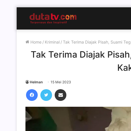
Home
/
Kriminal
/
Tak Terima Diajak Pisah, Suami Teg
Tak Terima Diajak Pisah
Kak
Helman
15 Mei 2023
Facebook
Twitter
Share via Email