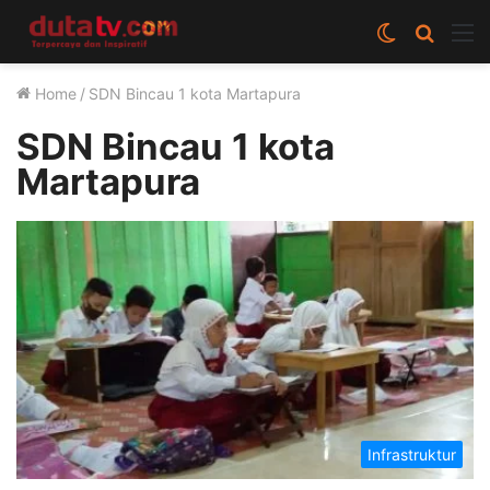
Switch
Cari
M
skin
berita
Home
/
SDN Bincau 1 kota Martapura
disini
SDN Bincau 1 kota
Martapura
Infrastruktur