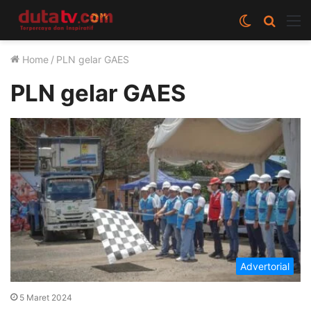
Switch
Cari
M
skin
berita
Home
/
PLN gelar GAES
disini
PLN gelar GAES
Advertorial
5 Maret 2024