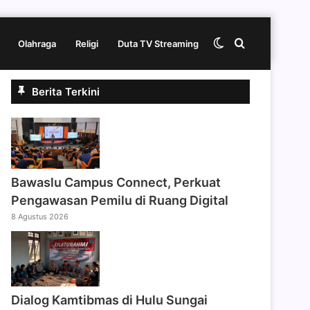
Switch
Cari
Olahraga
Religi
Duta TV Streaming
Berita Terkini
skin
berita
disini
Bawaslu Campus Connect, Perkuat
Pengawasan Pemilu di Ruang Digital
8 Agustus 2026
Dialog Kamtibmas di Hulu Sungai