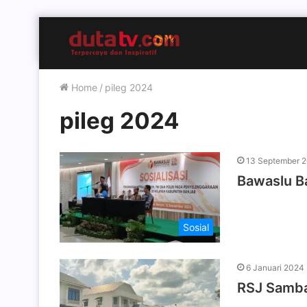
Home
/
pileg 2024
pileg 2024
13 September 
Bawaslu Ba
Sosial
6 Januari 2024
RSJ Samba