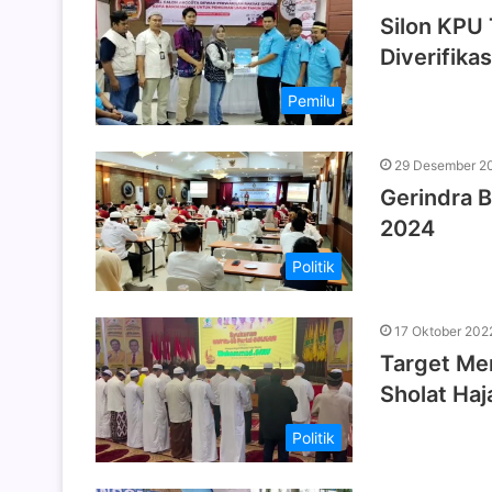
Silon KPU 
Diverifika
Pemilu
29 Desember 2
Gerindra B
2024
Politik
17 Oktober 202
Target Men
Sholat Haj
Politik