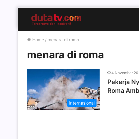
Home
/
menara di roma
menara di roma
4 November 20
Pekerja Ny
Roma Amb
internasional