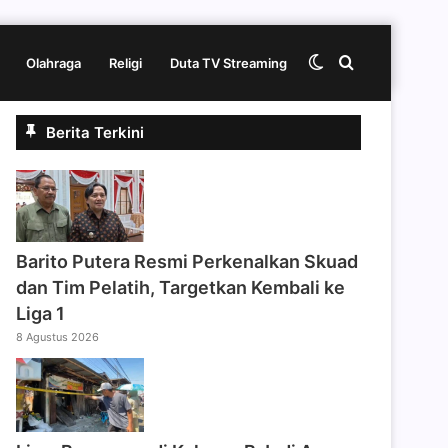
Switch
Cari
Olahraga
Religi
Duta TV Streaming
Berita Terkini
skin
berita
disini
Barito Putera Resmi Perkenalkan Skuad
dan Tim Pelatih, Targetkan Kembali ke
Liga 1
8 Agustus 2026