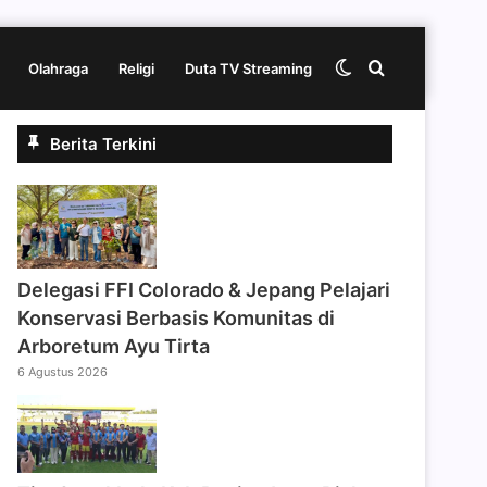
Switch
Cari
Olahraga
Religi
Duta TV Streaming
Berita Terkini
skin
berita
disini
Delegasi FFI Colorado & Jepang Pelajari
Konservasi Berbasis Komunitas di
Arboretum Ayu Tirta
6 Agustus 2026