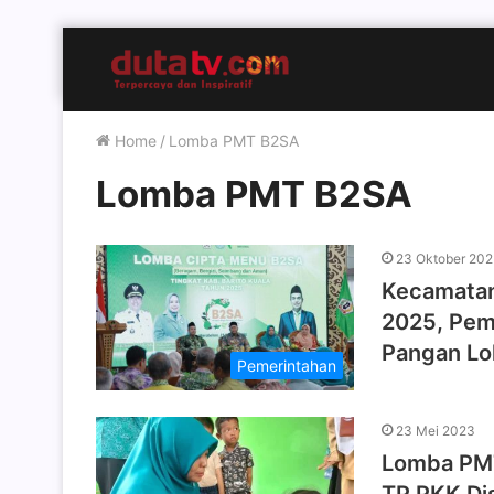
Home
/
Lomba PMT B2SA
Lomba PMT B2SA
23 Oktober 202
Kecamata
2025, Pem
Pangan Lo
Pemerintahan
23 Mei 2023
Lomba PMT