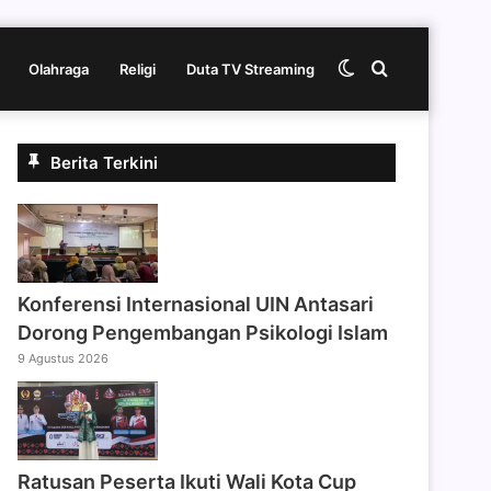
Switch
Cari
Olahraga
Religi
Duta TV Streaming
skin
berita
Berita Terkini
disini
Konferensi Internasional UIN Antasari
Dorong Pengembangan Psikologi Islam
9 Agustus 2026
Ratusan Peserta Ikuti Wali Kota Cup