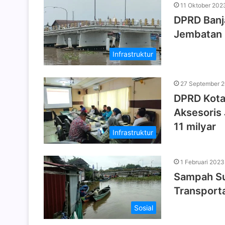
11 Oktober 202
DPRD Banj
Jembatan P
Infrastruktur
27 September 
DPRD Kota
Aksesoris
11 milyar
Infrastruktur
1 Februari 2023
Sampah Su
Transporta
Sosial