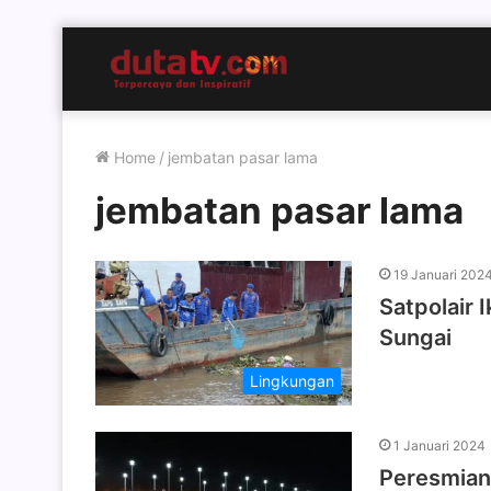
Home
/
jembatan pasar lama
jembatan pasar lama
19 Januari 202
Satpolair 
Sungai
Lingkungan
1 Januari 2024
Peresmian