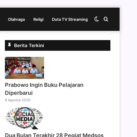
Switch
Cari
Olahraga
Religi
Duta TV Streaming
skin
berita
Berita Terkini
disini
Prabowo Ingin Buku Pelajaran
Diperbarui
8 Agustus 2026
Dua Bulan Terakhir 28 Pegiat Medsos