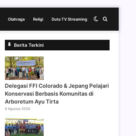
Switch
Cari
Olahraga
Religi
Duta TV Streaming
skin
berita
Berita Terkini
disini
Delegasi FFI Colorado & Jepang Pelajari
Konservasi Berbasis Komunitas di
Arboretum Ayu Tirta
6 Agustus 2026