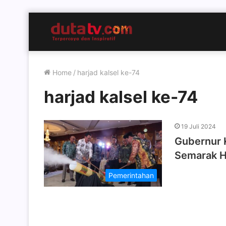
Home
/
harjad kalsel ke-74
harjad kalsel ke-74
19 Juli 2024
Gubernur 
Semarak Ha
Pemerintahan