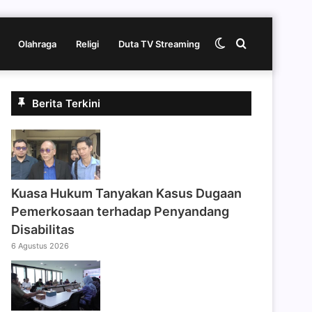
Switch
Cari
Olahraga
Religi
Duta TV Streaming
skin
berita
Berita Terkini
disini
Kuasa Hukum Tanyakan Kasus Dugaan
Pemerkosaan terhadap Penyandang
Disabilitas
6 Agustus 2026