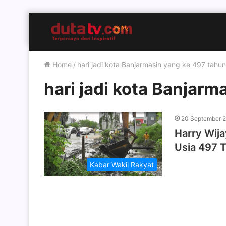
Home
/
hari jadi kota Banjarmasin yang ke 497 tahun
hari jadi kota Banjarm
20 September 
Harry Wija
Usia 497 
Kabar Wakil Rakyat