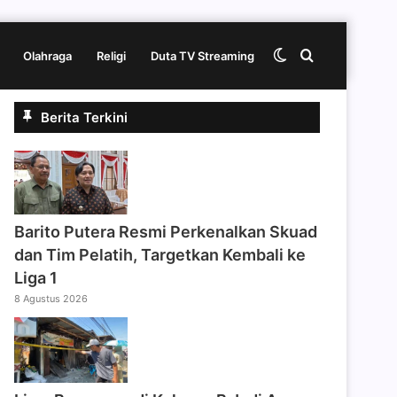
Switch
Cari
Olahraga
Religi
Duta TV Streaming
Berita Terkini
skin
berita
disini
Barito Putera Resmi Perkenalkan Skuad
dan Tim Pelatih, Targetkan Kembali ke
Liga 1
8 Agustus 2026