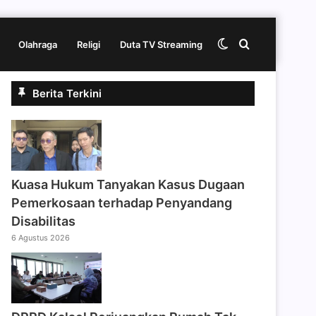
Switch
Cari
Olahraga
Religi
Duta TV Streaming
Berita Terkini
skin
berita
disini
Kuasa Hukum Tanyakan Kasus Dugaan
Pemerkosaan terhadap Penyandang
Disabilitas
6 Agustus 2026