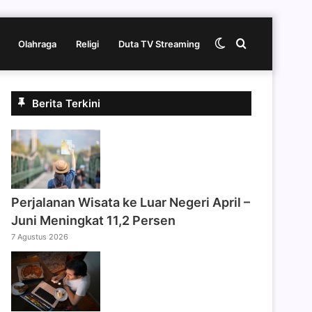
Switch
Cari
Olahraga
Religi
Duta TV Streaming
skin
berita
Berita Terkini
disini
Perjalanan Wisata ke Luar Negeri April –
Juni Meningkat 11,2 Persen
7 Agustus 2026