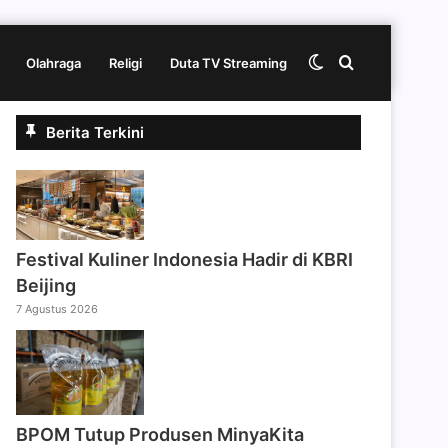
Switch
Cari
Olahraga
Religi
Duta TV Streaming
Berita Terkini
skin
berita
disini
Festival Kuliner Indonesia Hadir di KBRI
Beijing
7 Agustus 2026
BPOM Tutup Produsen MinyaKita