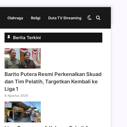
Switch
Cari
Olahraga
Religi
Duta TV Streaming
Berita Terkini
skin
berita
disini
Barito Putera Resmi Perkenalkan Skuad
dan Tim Pelatih, Targetkan Kembali ke
Liga 1
8 Agustus 2026