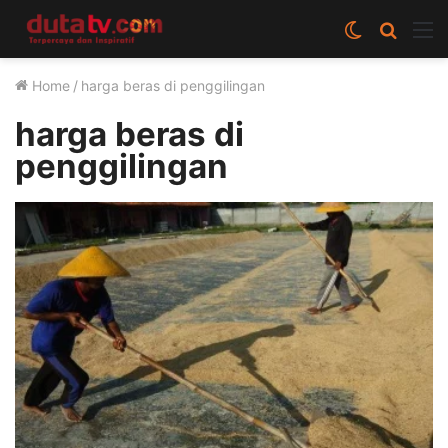
Switch
Cari
M
skin
berita
Home
/
harga beras di penggilingan
disini
harga beras di
penggilingan