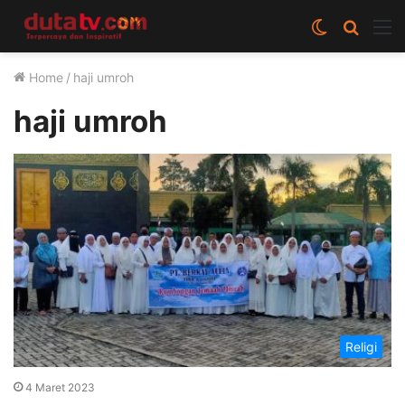
Switch
Cari
M
skin
berita
Home
/
haji umroh
disini
haji umroh
Religi
4 Maret 2023