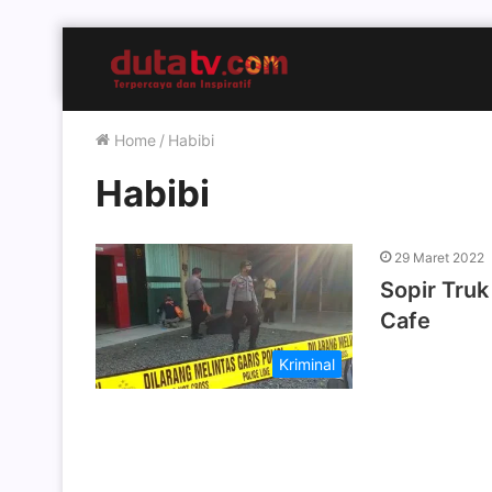
Home
/
Habibi
Habibi
29 Maret 2022
Sopir Truk
Cafe
Kriminal