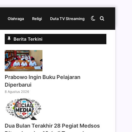
Switch
Cari
Olahraga
Religi
Duta TV Streaming
Berita Terkini
skin
berita
disini
Prabowo Ingin Buku Pelajaran
Diperbarui
8 Agustus 2026
Dua Bulan Terakhir 28 Pegiat Medsos