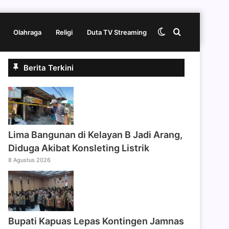
Switch
Cari
Olahraga
Religi
Duta TV Streaming
Berita Terkini
skin
berita
disini
Lima Bangunan di Kelayan B Jadi Arang,
Diduga Akibat Konsleting Listrik
8 Agustus 2026
Bupati Kapuas Lepas Kontingen Jamnas