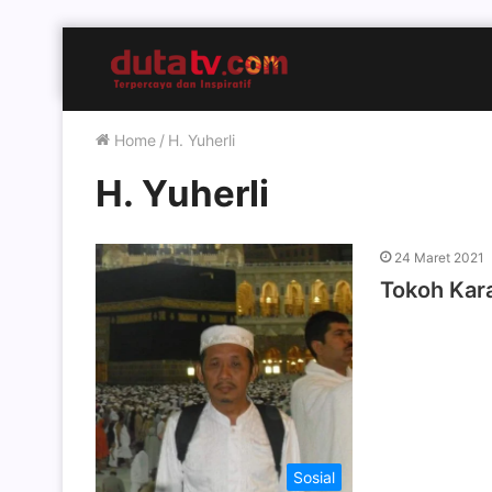
Home
/
H. Yuherli
H. Yuherli
24 Maret 2021
Tokoh Kar
Sosial