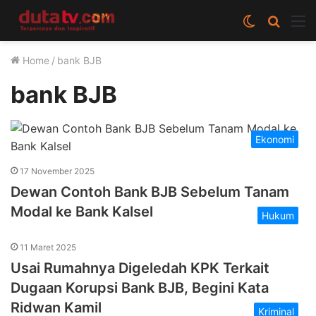
Switch
Cari
M
skin
berita
Home
/
bank BJB
disini
bank BJB
Ekonomi
17 November 2025
Dewan Contoh Bank BJB Sebelum Tanam
Modal ke Bank Kalsel
Hukum
11 Maret 2025
Usai Rumahnya Digeledah KPK Terkait
Dugaan Korupsi Bank BJB, Begini Kata
Ridwan Kamil
Kriminal