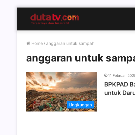
Home
/
anggaran untuk sampah
anggaran untuk samp
11 Februari 202
BPKPAD Ba
untuk Dar
Lingkungan