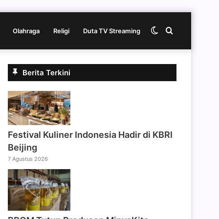
Switch
Cari
Olahraga
Religi
Duta TV Streaming
skin
berita
Berita Terkini
disini
Festival Kuliner Indonesia Hadir di KBRI
Beijing
7 Agustus 2026