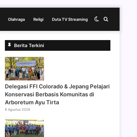
Switch
Cari
Olahraga
Religi
Duta TV Streaming
skin
berita
Berita Terkini
disini
Delegasi FFI Colorado & Jepang Pelajari
Konservasi Berbasis Komunitas di
Arboretum Ayu Tirta
6 Agustus 2026