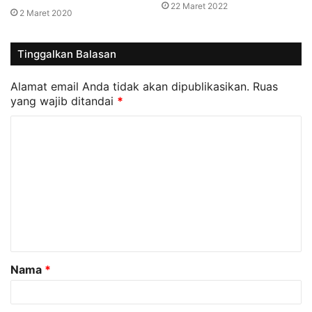
22 Maret 2022
2 Maret 2020
Tinggalkan Balasan
Alamat email Anda tidak akan dipublikasikan.
Ruas
yang wajib ditandai
*
K
o
m
e
n
t
a
Nama
*
r
*