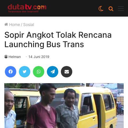
Switch
Cari
M
skin
berita
Home
/
Sosial
disini
Sopir Angkot Tolak Rencana
Launching Bus Trans
Helman
14 Juni 2019
Facebook
Twitter
WhatsApp
Telegram
Share via Email