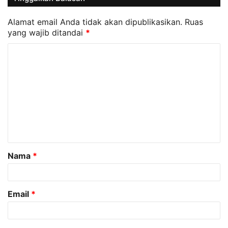
Alamat email Anda tidak akan dipublikasikan.
Ruas
yang wajib ditandai
*
K
o
m
e
n
t
a
Nama
*
r
*
Email
*