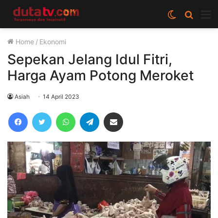
Switch
Cari
M
skin
berita
Home
/
Ekonomi
disini
Sepekan Jelang Idul Fitri,
Harga Ayam Potong Meroket
Asiah
14 April 2023
Facebook
Twitter
WhatsApp
Telegram
Share via Email