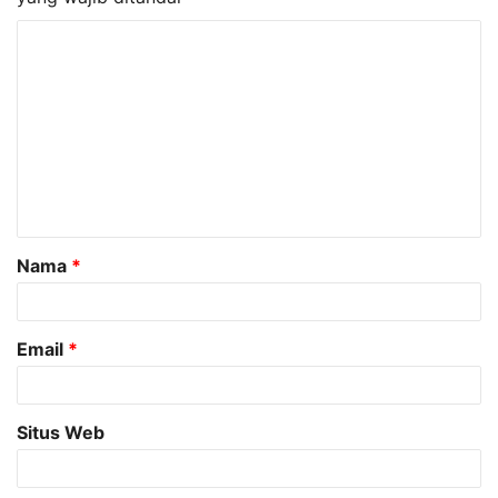
K
o
m
e
n
t
a
Nama
*
r
*
Email
*
Situs Web