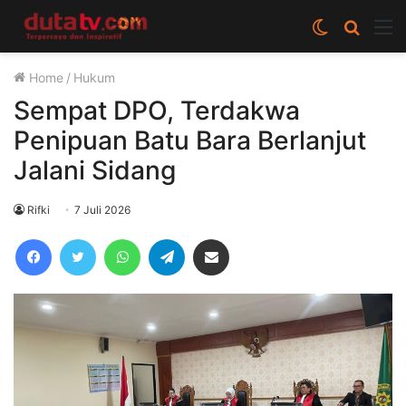
Switch
Cari
M
skin
berita
Home
/
Hukum
disini
Sempat DPO, Terdakwa
Penipuan Batu Bara Berlanjut
Jalani Sidang
Rifki
7 Juli 2026
Facebook
Twitter
WhatsApp
Telegram
Share via Email