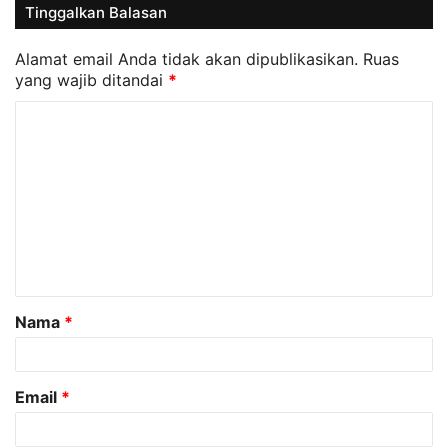
Tinggalkan Balasan
Alamat email Anda tidak akan dipublikasikan.
Ruas
yang wajib ditandai
*
K
o
m
e
n
t
a
Nama
*
r
*
Email
*