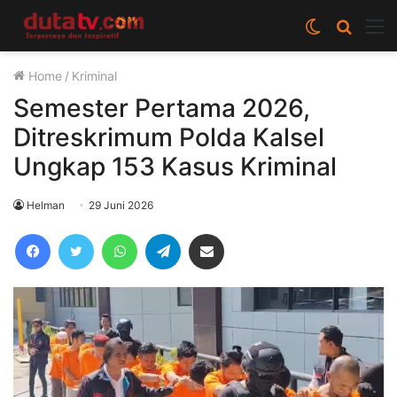
Switch
Cari
M
skin
berita
Home
/
Kriminal
disini
Semester Pertama 2026,
Ditreskrimum Polda Kalsel
Ungkap 153 Kasus Kriminal
Helman
29 Juni 2026
Facebook
Twitter
WhatsApp
Telegram
Share via Email