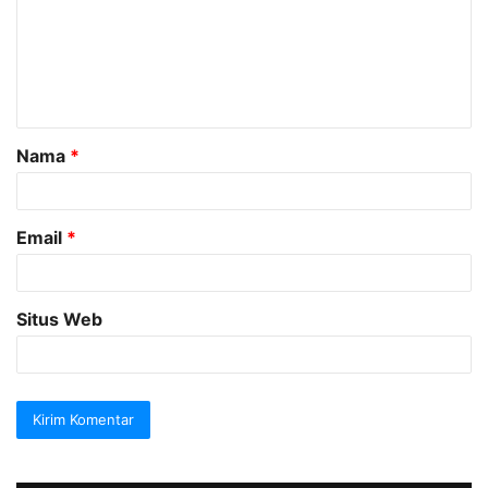
e
n
t
a
Nama
*
r
*
Email
*
Situs Web