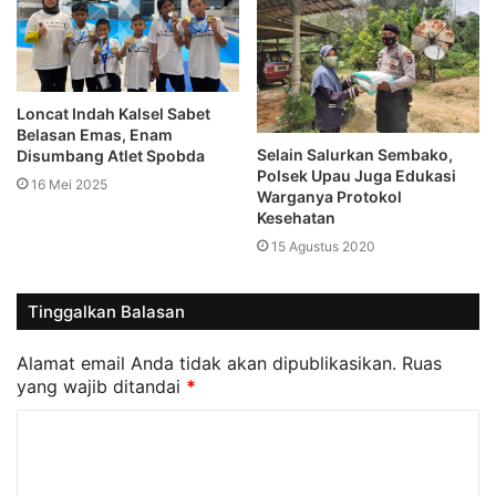
Loncat Indah Kalsel Sabet
Belasan Emas, Enam
Selain Salurkan Sembako,
Disumbang Atlet Spobda
Polsek Upau Juga Edukasi
16 Mei 2025
Warganya Protokol
Kesehatan
15 Agustus 2020
Tinggalkan Balasan
Alamat email Anda tidak akan dipublikasikan.
Ruas
yang wajib ditandai
*
K
o
m