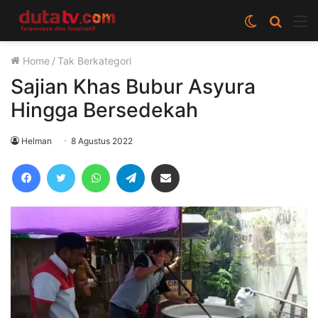
Switch
Cari
M
skin
berita
Home
/
Tak Berkategori
disini
Sajian Khas Bubur Asyura
Hingga Bersedekah
Helman
8 Agustus 2022
Facebook
Twitter
WhatsApp
Telegram
Share via Email