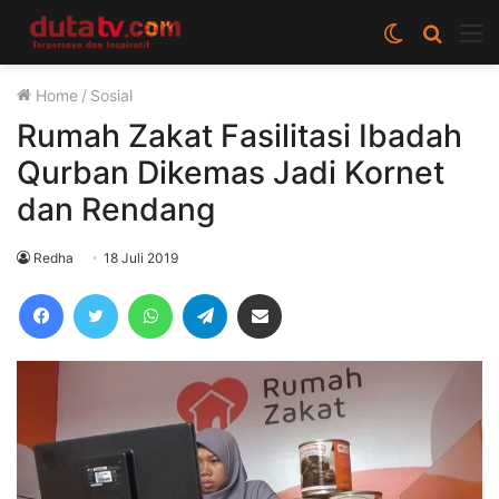
Switch
Cari
M
skin
berita
Home
/
Sosial
disini
Rumah Zakat Fasilitasi Ibadah
Qurban Dikemas Jadi Kornet
dan Rendang
Redha
18 Juli 2019
Facebook
Twitter
WhatsApp
Telegram
Share via Email