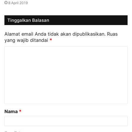
8 April 2019
Tinggalkan Balasan
Alamat email Anda tidak akan dipublikasikan.
Ruas
yang wajib ditandai
*
K
o
m
e
n
t
a
Nama
*
r
*