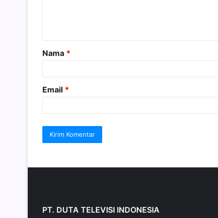
n
t
a
Nama
*
r
*
Email
*
PT. DUTA TELEVISI INDONESIA