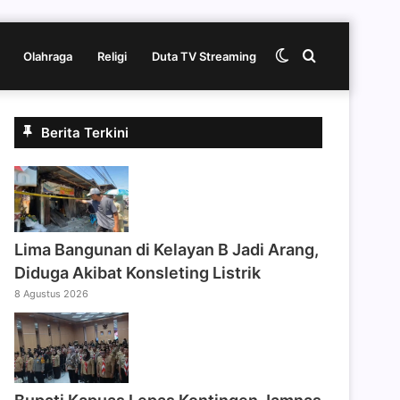
Switch
Cari
Olahraga
Religi
Duta TV Streaming
skin
berita
Berita Terkini
disini
Lima Bangunan di Kelayan B Jadi Arang,
Diduga Akibat Konsleting Listrik
8 Agustus 2026