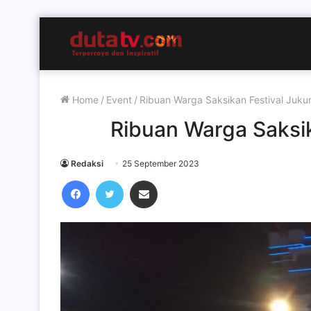
Home
/
Event
/
Ribuan Warga Saksikan Festival Juku
Ribuan Warga Saksik
Redaksi
25 September 2023
Facebook
Twitter
Share via Email